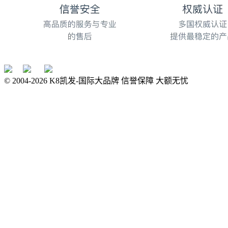
© 2004-
2026
K8凯发-国际大品牌 信誉保障 大额无忧