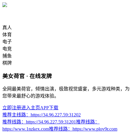
真人
体育
电子
电竞
捕鱼
棋牌
美女荷官 · 在线发牌
全网最美荷官，倾情出演，极致视觉盛宴，多元游戏种类，为
您带来最舒心的游戏体验。
立即注册
进入主页
APP下载
推荐主线路：
https://34.96.227.59:31202
推荐线路：
https://34.96.227.59:31201
推荐线路：
https://www.1nzkex.com
推荐线路：
https://www.plov9r.com